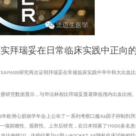
证实拜瑞妥在日常临床实践中正向
PASS研究再次证明拜瑞妥在常规临床实践中卒中和大出血比例低，
注册研究数据显示，与华法林相比拜瑞妥显著降低颅内出血比例
2016年欧洲心脏病学年会上公布了一系列考察口服Xa因子抑制
是一项前瞻性、观察性、上市后研究，在日本招募了11000多
出血比例低
[1]。这些结果与III期J-ROCKET AF随机临床试