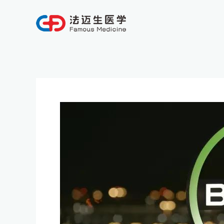
跳
至
内
容
Post
navigation