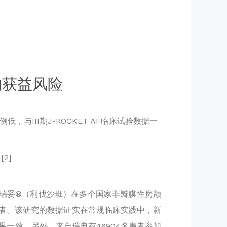
的获益风险
与III期J-ROCKET AF临床试验数据一
。
[2]
剂拜瑞妥®（利伐沙班）在多个国家非瓣膜性房颤
名患者。该研究的数据证实在常规临床实践中，新
验的结果一致。另外，来自瑞典有46904名患者参加