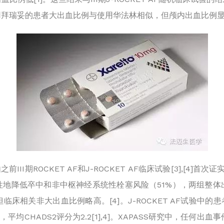
用拜瑞妥的患者大出血比例与使用华法林相似，但颅内出血比例
II期ROCKET AF和J-ROCKET AF临床试验
[3],
[4]首次证
性地降低卒中和非中枢神经系统性栓塞风险（51%），两组整体
但临床相关非大出血比例略高。
[4]。J-ROCKET AF试验中
平均CHADS2评分为2.2
[1],
4]。XAPASS研究中，任何出血事