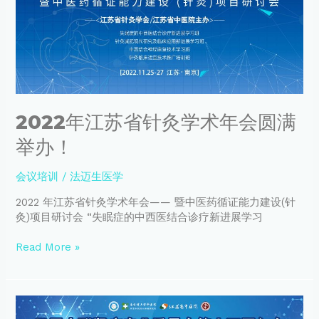
针
录
灸
奠
学
定
术
基
年
础
会
圆
2022年江苏省针灸学术年会圆满
满
举
举办！
办！
会议培训
/
法迈生医学
2022 年江苏省针灸学术年会—— 暨中医药循证能力建设(针
灸)项目研讨会 “失眠症的中西医结合诊疗新进展学习
Read More »
世
界