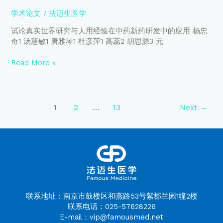
研
学术论文
/
法迈生医学
发
中
试论真实世界研究与人用经验在中药新药研发中的应用 杨忠
的
奇1 汤慧敏1 唐雅琴1 杜彦萍1 高蕊2 胡思源3 元
应
用
Read More »
1
2
…
13
Next
→
联系地址：南京市鼓楼区和燕路53号紫郡兰园1幢2楼
联系电话：025-57628226
E-mail：vip@famousmed.net