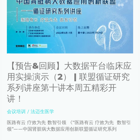
论
回
文
顾】
在
大
《中
数
国
据
防
平
痨
台
杂
临
志》
床
首
【预告&回顾】大数据平台临床应
应
发
用
用实操演示（2） | 联盟循证研究
实
操
系列讲座第十讲本周五精彩开
演
讲！
示
（2）
|
会议培训
/
法迈生医学
联
医路有云 疗效为先 数智引领 《“医路有云 疗效为先 数智引
盟
领”——中国肾脏病大数据应用创新联盟循证研究系列
循
证