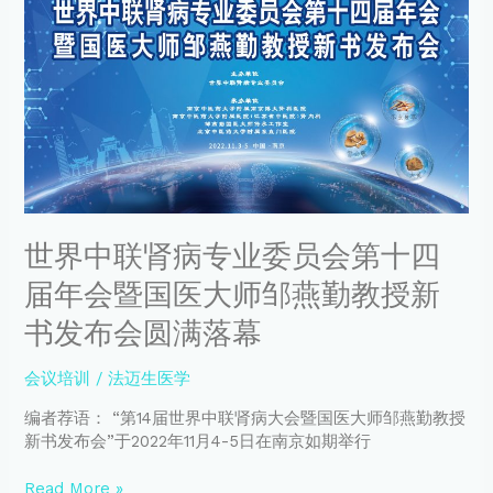
中
联
肾
病
专
业
委
员
会
第
世界中联肾病专业委员会第十四
十
四
届年会暨国医大师邹燕勤教授新
届
年
书发布会圆满落幕
会
暨
会议培训
/
法迈生医学
国
医
编者荐语： “第14届世界中联肾病大会暨国医大师邹燕勤教授
大
新书发布会”于2022年11月4-5日在南京如期举行
师
邹
Read More »