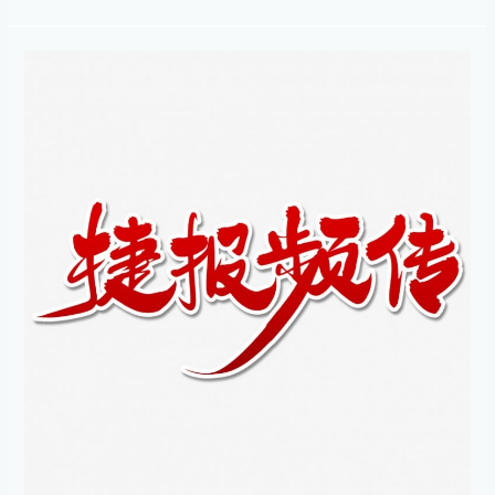
床
研
究-
【捷
黄
报
葵
频
胶
传】
囊
法
治
迈
疗
生
糖
医
尿
学
病
成
肾
功
病
组
蛋
织
白
完
尿
成
取
重
得
组
临
结
床
核
观