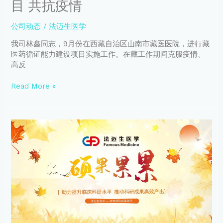
目 共抗疫情
作
人
公司动态
/
法迈生医学
员
因
我司林鑫同志，9月份在西藏自治区山南市藏医医院，进行藏
疫
医药循证能力建设项目实施工作。在藏工作期间克服疫情、
情
高反
滞
留
Read More »
西
藏
两
“重
月
组
多
结
期
核
间
杆
快
菌
速
融
优
合
质
蛋
完
白
成