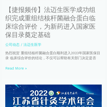
杆
察
菌
【捷报频传】法迈生医学成功组
证
融
据”
织完成重组结核杆菌融合蛋白临
合
获
蛋
“2022
床综合评价，为新药进入国家医
白
年
临
保目录奠定基础
度
床
中
综
医
公司动态
/
法迈生医学
合
药
评
热烈祝贺 重组结核杆菌融合蛋白顺利进入2023年国家医保目
十
价，
录 临床综合评价的结论，不仅可以帮助有关部门决定是否
大
为
学
新
Read More »
术
药
进
进
展”
入
殊
2022
国
荣
年
家
江
医
苏
保
省
目