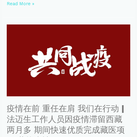
立
Read More »
大
会
暨
医
疫
疗
情
器
在
械
前
及
重
药
任
物
在
创
肩
新
我
与
们
转
在
化
行
学
动
疫情在前 重任在肩 我们在行动 |
术
|
论
法迈生工作人员因疫情滞留西藏
法
坛
迈
两月多 期间快速优质完成藏医项
生
工