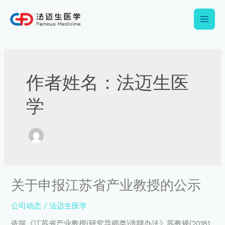
跳
Main
至
内
Men
容
Post
pagination
作者姓名：法迈生医
学
关
关于申报江苏省产业教授的公示
于
申
公司动态
/
法迈生医学
报
江
依据《江苏省产业教授(研究导师类)选聘办法》苏教规(20181