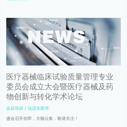
燕
勤
教
医
授
疗
新
器
书
械
发
临
布
床
会
试
圆
验
满
质
落
量
幕
医疗器械临床试验质量管理专业
管
委员会成立大会暨医疗器械及药
理
专
物创新与转化学术论坛
业
委
会议培训
/
法迈生医学
员
会
盛会召开在即，大咖云集，敬请关注！
成