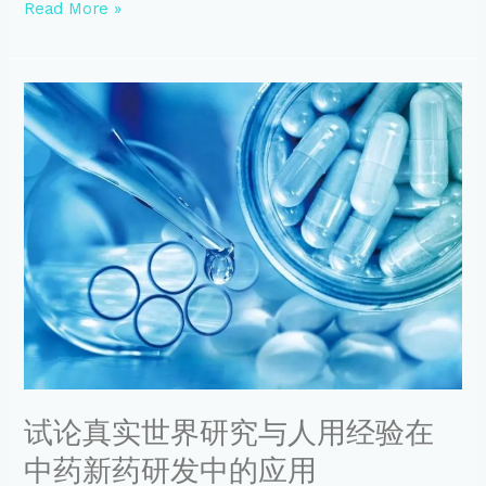
Read More »
研
究
系
列
试
讲
论
座
真
第
实
十
世
讲
界
本
研
周
究
五
与
精
人
彩
用
开
经
讲！
验
在
中
试论真实世界研究与人用经验在
药
新
中药新药研发中的应用
药