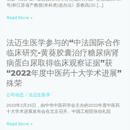
苏
号)和江苏省产教授(本科类)选办法》苏教高(20 […]
省
产
Read More »
业
教
授
法
法迈生医学参与的“中法国际合作
的
迈
公
临床研究-黄葵胶囊治疗糖尿病肾
生
示
医
病蛋白尿取得临床观察证据”获
学
参
“2022年度中医药十大学术进展”
与
殊荣
的
“中
法
公司动态
/
法迈生医学
国
2023年2月25日，由中华中医药学会主办的2022年度中医药
际
十大学术进展发布会在北京召开。中国工程院张伯礼院
合
作
Read More »
临