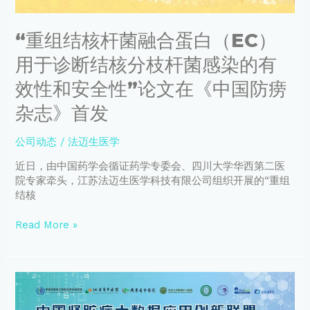
（EC）
藏
用
医
“重组结核杆菌融合蛋白（EC）
于
项
诊
目
用于诊断结核分枝杆菌感染的有
断
共
结
抗
效性和安全性”论文在《中国防痨
核
疫
杂志》首发
分
情
枝
杆
公司动态
/
法迈生医学
菌
近日，由中国药学会循证药学专委会、四川大学华西第二医
感
院专家牵头，江苏法迈生医学科技有限公司组织开展的“重组
染
结核
的
有
Read More »
效
性
和
安
【预
全
告
性”
&