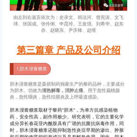
由左到右嘉宾依次为：史录文、韩法河、曾宪涛、文飞
球、张国成、张伶俐、申昆玲、王发强、刘希华、赵东
赤、赵晓东、尹庆锋、赵维
第三篇章 产品及公司介绍
1.胆木浸膏糖浆
胆木浸膏糖浆是森祺制药独家生产的黎药品种，主要成分
为胆木。功效为
清热解毒，消肿止痛
。用于急性扁桃腺
炎，急性咽炎，急性结膜炎及上呼吸道感染。
胆木浸膏糖浆取材于黎药“胆木”，为单方抗感染植物
药，安全性高，副作用极少。研究表明，它的主要化学
成分异长春花苷内酰胺具有广谱的抗菌抗病毒作用，同
时，胆木浸膏糖浆还能抑制急性炎症早期的渗出、肿胀
和后期的肉芽组织形成以及具有解热作用。因此，胆木