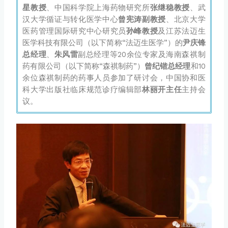
星教授
、中国科学院上海药物研究所
张继稳教授
、武
汉大学循证与转化医学中心
曾宪涛副教授
、北京大学
医药管理国际研究中心研究员
孙峰教授
及江苏法迈生
医学科技有限公司（以下简称“法迈生医学”）的
尹庆锋
总经理
、
朱风雷
副总经理等20余位专家及海南森祺制
药有限公司（以下简称“森祺制药”）
曾纪锴总经理
和10
余位森祺制药的药事人员参加了研讨会，中国协和医
科大学出版社临床规范诊疗编辑部
林丽开主任
主持会
议。