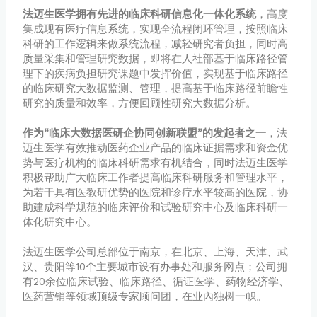
法迈生医学拥有先进的临
床科研信息化一体化系统
，高度
集成现有医疗信息系统，实现全流程闭环管理，按照临床
科研的工作逻辑来做系统流程，减轻研究者负担，同时高
质量采集和管理研究数据，即将在人社部基于临床路径管
理下的疾病负担研究课题中发挥价值，实现基于临床路径
的临床研究大数据监测、管理，提高基于临床路径前瞻性
研究的质量和效率，方便回顾性研究大数据分析。
作为“临床大数据医研企协同创新联盟”的发起者之一
，法
迈生医学有效推动医药企业产品的临床证据需求和资金优
势与医疗机构的临床科研需求有机结合，同时法迈生医学
积极帮助广大临床工作者提高临床科研服务和管理水平，
为若干具有医教研优势的医院和诊疗水平较高的医院，协
助建成科学规范的临床评价和试验研究中心及临床科研一
体化研究中心。
法迈生医学公司总部位于南京，在北京、上海、天津、武
汉、贵阳等10个主要城市设有办事处和服务网点；公司拥
有20余位临床试验、临床路径、循证医学、药物经济学、
医药营销等领域顶级专家顾问团，在业內独树一帜。