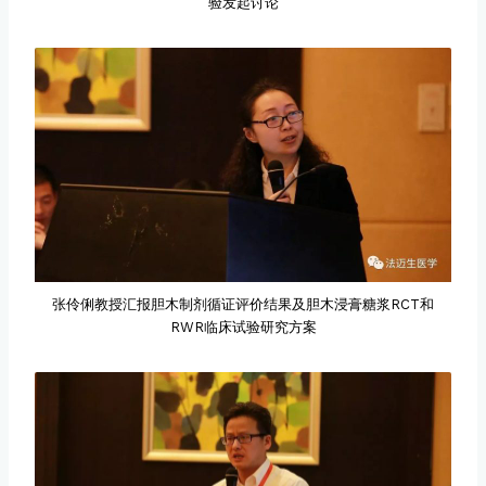
验发起讨论
张伶俐教授汇报胆木制剂循证评价结果及胆木浸膏糖浆RCT和
RWR临床试验研究方案