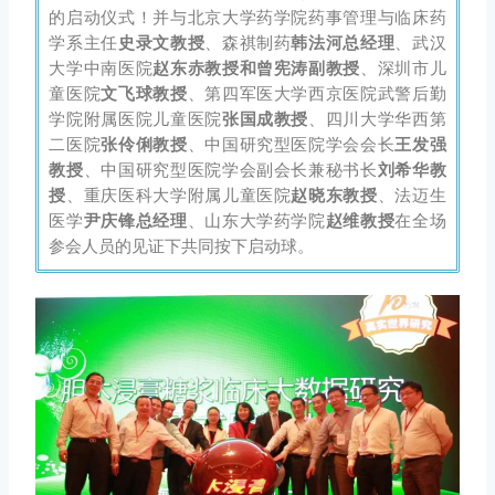
的启动仪式！并与北京大学药学院药事管理与临床药
学系主任
史录文教授
、森祺制药
韩法河总经理
、武汉
大学中南医院
赵东赤教授和曾宪涛副教授
、深圳市儿
童医院
文飞球教授
、第四军医大学西京医院武警后勤
学院附属医院儿童医院
张国成教授
、四川大学华西第
二医院
张伶俐教授
、中国研究型医院学会会长
王发强
教授
、中国研究型医院学会副会长兼秘书长
刘希华教
授
、重庆医科大学附属儿童医院
赵晓东教授
、法迈生
医学
尹庆锋总经理
、山东大学药学院
赵维教授
在全场
参会人员的见证下共同按下启动球。