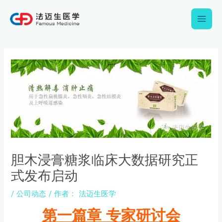
跳
Main
至
内
Men
容
Post
navigation
胆木浸膏糖浆临床大数据研究正
式发布启动
/
公司动态
/ 作者：
法迈生医学
第一篇章 专家研讨会