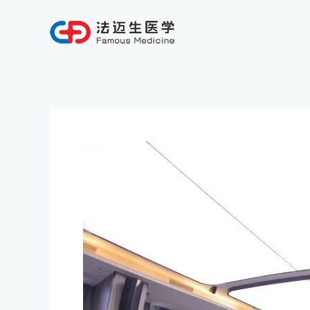
跳
至
内
容
Post
navigation