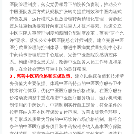
医院管理制度，落实党委领导下的院长负责制，推动公立
中医医院发展方式从规模扩张转向提质增效和中医内涵式
特色发展，运行模式从粗放管理转向精细化管理，资源配
置从注重物质要素转向更加注重人才技术要素。推进公立
中医医院人事管理制度和薪酬分配制度改革，落实“两个允
许”要求。落实公立中医医院总会计师制度。建立完善中医
医疗质量管理与控制体系，推进中医病案质量控制中心和
中药药事管理质控中心建设。完善中医医院院感防控体
系。构建和谐医患关系，改善中医医务人员工作环境和条
件，在全社会营造尊重中医的良好氛围。
3．完善中医药价格和医保政策。
建立以临床价值和技术劳
务价值为主要依据、体现中医药特点的中医医疗服务卫生
技术评估体系，优化中医医疗服务价格政策。在医疗服务
价格动态调整中重点考虑中医医疗服务项目。医疗机构炮
制使用的中药饮片、中药制剂实行自主定价，符合条件的
按程序纳入基本医疗保险支付范围。改善市场竞争环境，
引导形成以质量为导向的中药饮片市场价格机制。将符合
条件的中医医疗服务项目和中药按程序纳入基本医疗保险
支付范围。探索符合中医药特点的医保支付方式，遴选和