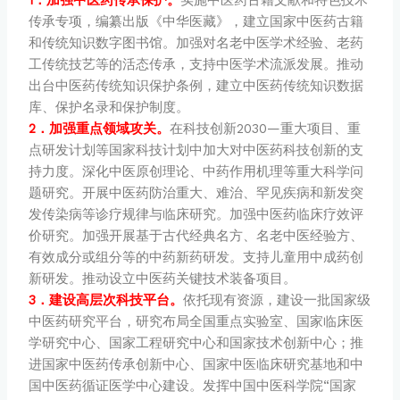
1．加强中医药传承保护。
实施中医药古籍文献和特色技术
传承专项，编纂出版《中华医藏》，建立国家中医药古籍
和传统知识数字图书馆。加强对名老中医学术经验、老药
工传统技艺等的活态传承，支持中医学术流派发展。推动
出台中医药传统知识保护条例，建立中医药传统知识数据
库、保护名录和保护制度。
2．加强重点领域攻关。
在科技创新2030—重大项目、重
点研发计划等国家科技计划中加大对中医药科技创新的支
持力度。深化中医原创理论、中药作用机理等重大科学问
题研究。开展中医药防治重大、难治、罕见疾病和新发突
发传染病等诊疗规律与临床研究。加强中医药临床疗效评
价研究。加强开展基于古代经典名方、名老中医经验方、
有效成分或组分等的中药新药研发。支持儿童用中成药创
新研发。推动设立中医药关键技术装备项目。
3．建设高层次科技平台。
依托现有资源，建设一批国家级
中医药研究平台，研究布局全国重点实验室、国家临床医
学研究中心、国家工程研究中心和国家技术创新中心；推
进国家中医药传承创新中心、国家中医临床研究基地和中
国中医药循证医学中心建设。发挥中国中医科学院“国家