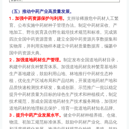
（五）推动中药产业高质量发展。
1．加强中药资源保护与利用。
支持珍稀濒危中药材人工繁
育。公布实施中药材种子管理办法。制定中药材采收、产
地加工、野生抚育及仿野生栽培技术规范和标准。完成第
四次全国中药资源普查，建立全国中药资源共享数据集和
实物库，并利用实物样本建立中药材质量数据库，编纂中
国中药资源大典。
2．加强道地药材生产管理。
制定发布全国道地药材目录，
构建中药材良种繁育体系。加强道地药材良种繁育基地和
生产基地建设，鼓励利用山地、林地推行中药材生态种
植，优化生产区域布局和产品结构，开展道地药材产地和
品质快速检测技术研发，集成创新、示范推广一批以稳定
提升中药材质量为目标的绿色生产技术和种植模式，制定
技术规范，形成全国道地药材生产技术服务网络，加强对
道地药材的地理标志保护，培育一批道地药材知名品牌。
3．提升中药产业发展水平。
健全中药材种植养殖、仓储、
物流、初加工规范标准体系。鼓励中药材产业化、商品化
和适度规模化发展，推进中药材规范化种植、养殖。鼓励