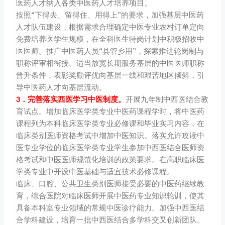
医药人才纳入各类中医药人才培养项目。
按照“下得去、留得住、用得上”的要求，加强基层中医药
人才队伍建设，根据需求合理确定中医专业农村订单定向
免费培养医学生规模，在全科医生特岗计划中积极招收中
医医师。推广中医药人员“县管乡用”，探索推进轮岗制与
职称评审相衔接。适当放宽长期服务基层的中医医师职称
晋升条件，表彰奖励评优向基层一线和艰苦地区倾斜，引
导中医药人才向基层流动。
3．完善落实西医学习中医制度。
开展九年制中西医结合教
育试点。增加临床医学类专业中医药课程学时，将中医药
课程列为本科临床医学类专业必修课和毕业实习内容，在
临床类别医师资格考试中增加中医知识。落实允许攻读中
医专业学位的临床医学类专业学生参加中西医结合医师资
格考试和中医医师规范化培训的政策要求。在高职临床医
学类专业中开设中医基础与适宜技术必修课程。
临床、口腔、公共卫生类别医师接受必要的中医药继续教
育，综合医院对临床医师开展中医药专业知识轮训，使其
具备本科室专业领域的常规中医诊疗能力。加强中西医结
合学科建设，培育一批中西医结合多学科交叉创新团队。