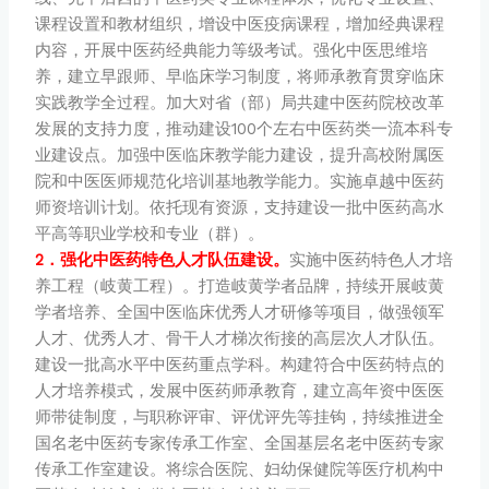
课程设置和教材组织，增设中医疫病课程，增加经典课程
内容，开展中医药经典能力等级考试。强化中医思维培
养，建立早跟师、早临床学习制度，将师承教育贯穿临床
实践教学全过程。加大对省（部）局共建中医药院校改革
发展的支持力度，推动建设100个左右中医药类一流本科专
业建设点。加强中医临床教学能力建设，提升高校附属医
院和中医医师规范化培训基地教学能力。实施卓越中医药
师资培训计划。依托现有资源，支持建设一批中医药高水
平高等职业学校和专业（群）。
2．强化中医药特色人才队伍建设。
实施中医药特色人才培
养工程（岐黄工程）。打造岐黄学者品牌，持续开展岐黄
学者培养、全国中医临床优秀人才研修等项目，做强领军
人才、优秀人才、骨干人才梯次衔接的高层次人才队伍。
建设一批高水平中医药重点学科。构建符合中医药特点的
人才培养模式，发展中医药师承教育，建立高年资中医医
师带徒制度，与职称评审、评优评先等挂钩，持续推进全
国名老中医药专家传承工作室、全国基层名老中医药专家
传承工作室建设。将综合医院、妇幼保健院等医疗机构中