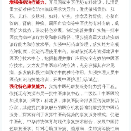
增强疾病治疗能力。
开展国家中医优势专科建设，以满足
重大疑难疾病防治临床需求为导向，做优做强骨伤、肛
肠、儿科、皮肤科、妇科、针灸、推拿及脾胃病、心脑血
管病、肾病、肿瘤、周围血管病等中医优势专科专病，巩
固扩大优势，带动特色发展。制定完善并推广实施一批中
医优势病种诊疗方案和临床路径，逐步提高重大疑难疾病
诊疗能力和疗效水平。加强中药药事管理，落实处方专项
点评制度，促进合理使用中药。鼓励依托现有资源建设中
医医疗技术中心，挖掘整理并推广应用安全有效的中医医
疗技术。大力发展中医非药物疗法，充分发挥其在常见
病、多发病和慢性病防治中的独特作用。加强护理人员中
医药知识与技能培训，开展中医护理门诊试点。
强化特色康复能力。
实施中医药康复服务能力提升工程。
依托现有资源布局一批中医康复中心，二级以上中医医院
加强康复（医学）科建设，康复医院全部设置传统康复治
疗室，其他提供康复服务的医疗机构普遍能够提供中医药
服务。探索有利于发挥中医药优势的康复服务模式。促进
中医药、中华传统体育与现代康复技术融合，发展中国特
色康复医学。针对心脑血管病、糖尿病、尘肺病等慢性病