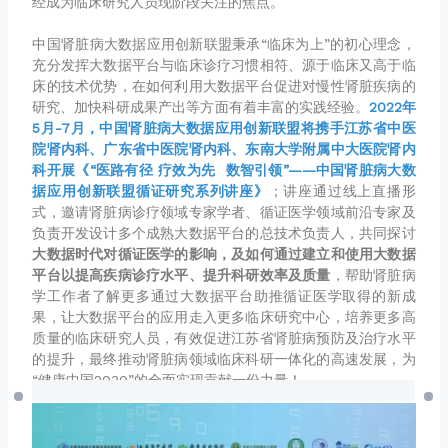
经成为临床研究人员现阶段关注的焦点。
中国肾脏病大数据应用创新联盟秉承“临床为上”的初心理念，
充分发挥大数据平台与临床诊疗习惯相符、源于临床又高于临
床的技术优势，在如何利用大数据平台促进对慢性肾脏疾病的
研究、加快科研成果产出等方面有着丰富的实践经验。
2022年
5月-7月
，中国肾脏病大数据应用创新联盟将携手江苏省中医
院肾内科、广东省中医院肾内科、东南大学附属中大医院肾内
科开展《“医路有径 疗效为先 数智引领”——中国肾脏病大数
据应用创新联盟循证研究系列讲座》
；讲座通过线上直播形
式，邀请肾脏病诊疗领域专家学者、循证医学领域前沿专家及
负责开发设计多个成熟大数据平台的总技术负责人，共同探讨
大数据时代对循证医学的影响，及如何通过建立和使用大数据
平台以提高疾病诊疗水平、提升科研效率及质量
，帮助肾脏病
学工作者了解更多通过大数据平台助推循证医学取得的新成
果，让大数据平台的应用走入更多临床研究中心，培养更多高
质量的临床研究人员，有效促进江苏省肾脏病预防及治疗水平
的提升，最终推动肾脏病领域临床科研一体化的高速发展，为
“健康中国2030”的全面实现贡献一份力量！