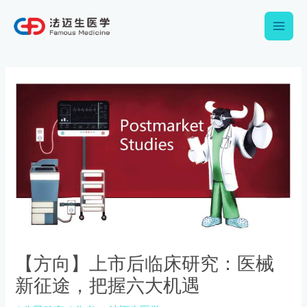
跳
Main
至
内
Men
容
Post
navigation
【方向】上市后临床研究：医械
新征途，把握六大机遇