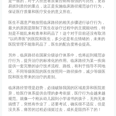
是一致的，对于入径患者质量控制有很强的可比性，更容
易抓到质控的重点，这正是实施临床路径规范诊疗行为，
保证医疗质量和医疗安全的意义所在。
医生不愿意严格按照临床路径的相关步骤进行诊疗行为，
最大的原因是限制了医生在诊疗过程中的主观能动性，特
别是不能乱来检查单和药品了！这个对于目前还没有取消
“以药养医”的医院和医生，多少还是有点情绪的，未来的
医院管理不能靠药品了，医生的配合度将会提高。
另外，临床路径在国家分级诊疗体系中，也将起到规范诊
疗行为，提升治疗的标准化的作用。临床路径为某一疾病
提供一套完整的诊疗技术流程、路线，有利于指导不同地
区、不同等级医院的医生按照同一路径操作，减少等级医
院和医生带来的治疗的差别。
临床路径管理是趋势，必须破除我国的区域差异和医院差
异，给医疗体系提供合理的参考依据，医疗行为会越来越
规范。就像一个刚从幼儿园到小学读书的孩子，无拘无束
搞惯了，突然有作业了，还要考试，确实很不适应，但是
没关系，痛苦的过程必须挺过去，成长是阻挡不了的！