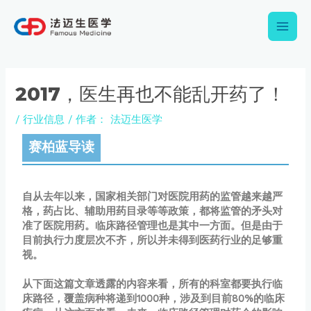
跳
Main
至
内
Men
容
Post
navigation
2017，医生再也不能乱开药了！
/
行业信息
/ 作者：
法迈生医学
赛柏蓝导读
自从去年以来，国家相关部门对医院用药的监管越来越严
格，药占比、辅助用药目录等等政策，都将监管的矛头对
准了医院用药。临床路径管理也是其中一方面。但是由于
目前执行力度层次不齐，所以并未得到医药行业的足够重
视。
从下面这篇文章透露的内容来看，所有的科室都要执行临
床路径，覆盖病种将递到1000种，涉及到目前80%的临床