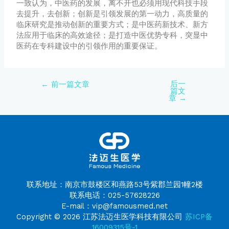
一致认为，中医药的发展，离不开也必须用现代科技手段
去提升，去创新；创新是引领发展的第一动力，高质量的
临床研究是推动创新的重要方式；是中医药新技术、新方
法应用于临床的高效途径；是打造中医优势专科，突显中
医药在专科建设中的引领作用的重要保证。
后一
←
前一篇文章
篇文
章
→
联系地址：南京市鼓楼区和燕路53号紫郡兰园1幢2楼
联系电话：025-57628226
E-mail：vip@famousmed.net
Copyright © 2026 江苏法迈生医学科技有限公司
苏ICP备
16009315号-1