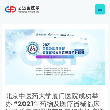
跳
Main
至
内
Men
容
Post
navigation
北京中医药大学厦门医院成功举
办 “2021年药物及医疗器械临床