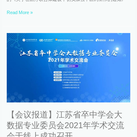
“中
Read More »
医
名
家
经
【会
验”
议
系
报
列
道】
讲
江
座
苏
（第
省
二
卒
季）
中
第
学
九
会
期
大
【会议报道】江苏省卒中学会大
数
据
数据专业委员会2021年学术交流
专
业
会于线上成功召开