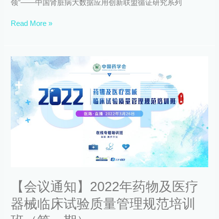
领”——中国肾脏病大数据应用创新联盟循证研究系列
循
证
Read More »
研
究
系
列
【会
讲
议
座
通
第
知】
十
2022
讲
年
本
药
周
物
五
及
精
医
彩
疗
开
器
讲！
【会议通知】2022年药物及医疗
械
临
器械临床试验质量管理规范培训
床
试