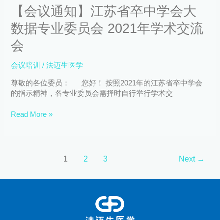
【会议通知】江苏省卒中学会大
数
据
数据专业委员会 2021年学术交流
专
业
会
委
员
会议培训
/
法迈生医学
会
2021
尊敬的各位委员： 您好！ 按照2021年的江苏省卒中学会
年
的指示精神，各专业委员会需择时自行举行学术交
学
术
Read More »
交
流
会
1
2
3
Next
→