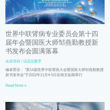
专
业
委
员
会
第
世界中联肾病专业委员会第十四
十
四
届年会暨国医大师邹燕勤教授新
届
年
书发布会圆满落幕
会
暨
会议培训
/
法迈生医学
国
医
编者荐语： “第14届世界中联肾病大会暨国医大师邹燕勤教授
大
新书发布会”于2022年11月4-5日在南京如期举行
师
邹
Read More »
燕
勤
教
医
授
疗
新