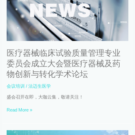
器
书
械
发
临
布
床
会
试
圆
验
满
质
落
量
幕
医疗器械临床试验质量管理专业
管
委员会成立大会暨医疗器械及药
理
专
物创新与转化学术论坛
业
委
会议培训
/
法迈生医学
员
会
盛会召开在即，大咖云集，敬请关注！
成
立
Read More »
大
会
暨
医
【预