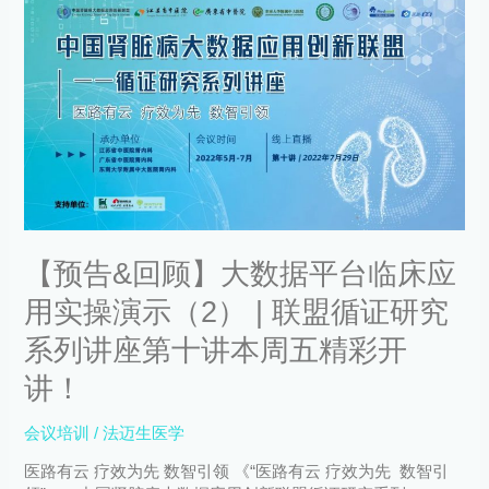
疗
告
器
&
械
回
及
顾】
药
大
物
数
创
据
新
平
与
台
转
临
化
床
学
【预告&回顾】大数据平台临床应
应
术
用
用实操演示（2） | 联盟循证研究
论
实
坛
操
系列讲座第十讲本周五精彩开
演
讲！
示
（2）
|
会议培训
/
法迈生医学
联
医路有云 疗效为先 数智引领 《“医路有云 疗效为先 数智引
盟