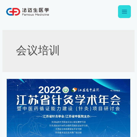
跳
Main
至
内
Men
容
Post
pagination
会议培训
2022
年
江
苏
省
针
灸
学
术