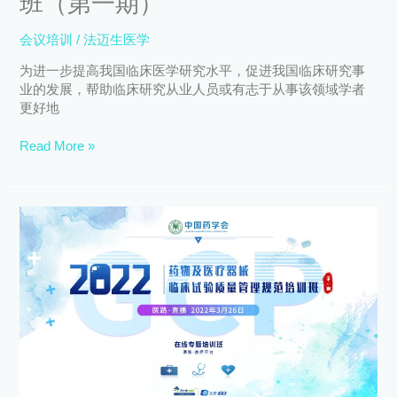
班（第一期）
验
质
会议培训
/
法迈生医学
量
管
为进一步提高我国临床医学研究水平，促进我国临床研究事
理
业的发展，帮助临床研究从业人员或有志于从事该领域学者
规
更好地
范
培
Read More »
训
班
（第
【直
一
播
期）
预
告】
2022
年
药
物
及
医