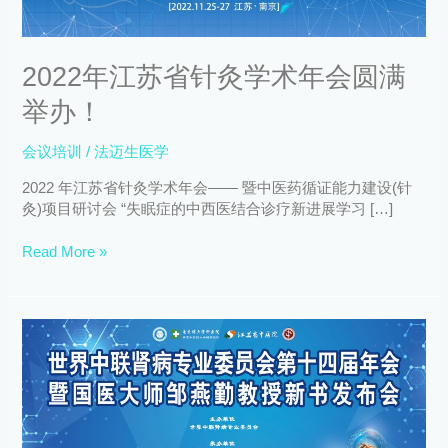
年
会
圆
2022年江苏省针灸学术年会圆满
满
举
举办！
办！
会议培训
/
法迈生医学
2022 年江苏省针灸学术年会—— 暨中医药循证能力建设(针
灸)项目研讨会 “失眠症的中西医结合诊疗新进展学习 […]
Read More »
世
界
中
联
肾
病