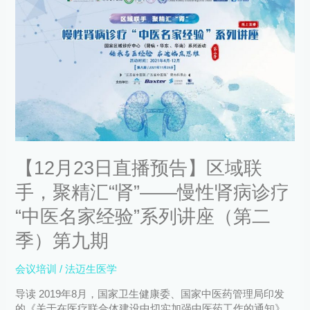
月
（第
23
一
日
期）
直
播
预
告】
区
域
联
手，
【12月23日直播预告】区域联
聚
精
手，聚精汇“肾”——慢性肾病诊疗
汇
“肾”
“中医名家经验”系列讲座（第二
——
季）第九期
慢
性
肾
会议培训
/
法迈生医学
病
导读 2019年8月，国家卫生健康委、国家中医药管理局印发
诊
的《关于在医疗联合体建设中切实加强中医药工作的通知》
疗