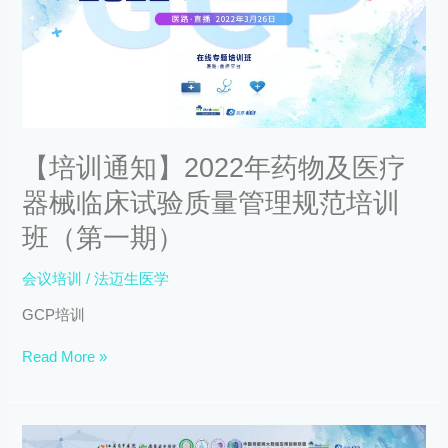
年
药
物
及
医
疗
器
【培训通知】2022年药物及医疗
械
临
器械临床试验质量管理规范培训
床
试
班（第一期）
验
质
会议培训
/
法迈生医学
量
管
GCP培训
理
规
Read More »
范
培
训
【12
班