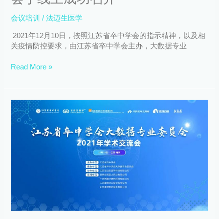
委
员
会议培训
/
法迈生医学
会
2021
2021年12月10日，按照江苏省卒中学会的指示精神，以及相
年
关疫情防控要求，由江苏省卒中学会主办，大数据专业
学
术
Read More »
交
流
会
【会
于
议
线
通
上
知】
成
江
功
苏
召
省
开
卒
中
学
会
大