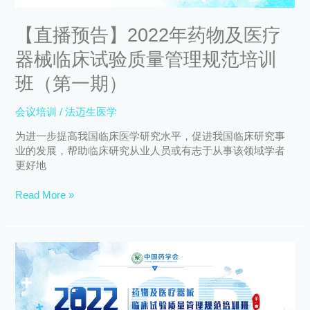
疗
器
【直播预告】2022年药物及医疗
械
临
器械临床试验质量管理规范培训
床
试
班（第一期）
验
质
会议培训
/
法迈生医学
量
管
为进一步提高我国临床医学研究水平，促进我国临床研究事
理
业的发展，帮助临床研究从业人员或有志于从事该领域学者
规
更好地
范
培
Read More »
训
班
（第
【培
一
训
期）
通
知】
2022