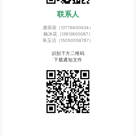
联系人
龚蓓蓓（13776650434）
杨冰花（13813800087）
朱玉洁（15050558787）
识别下方二维码
下载通知文件