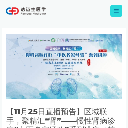
跳
Main
至
内
Men
容
Post
navigation
【11月25日直播预告】区域联
手，聚精汇“肾”——慢性肾病诊