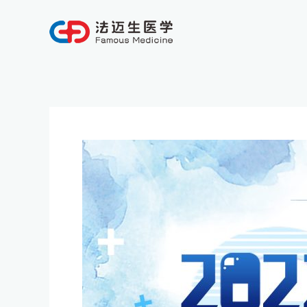
跳
至
内
容
Post
navigation