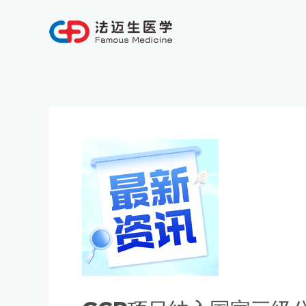
跳
至
内
容
Post
navigation