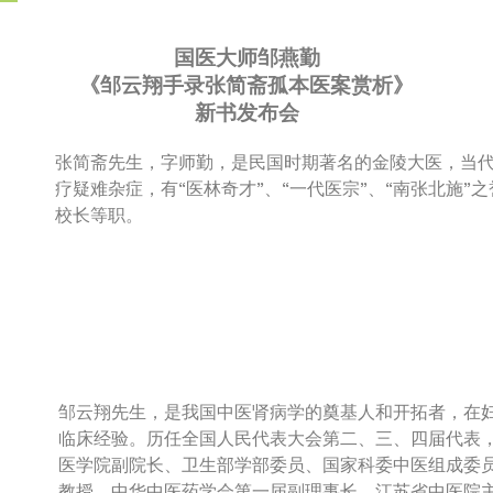
国医大师邹燕勤
《邹云翔手录张简斋孤本医案赏析》
新书发布会
张简斋先生，字师勤，是民国时期著名的金陵大医，当
疗疑难杂症，有“医林奇才”、“一代医宗”、“南张北施
校长等职。
邹云翔先生，是我国中医肾病学的奠基人和开拓者，在
临床经验。历任全国人民代表大会第二、三、四届代表
医学院副院长、卫生部学部委员、国家科委中医组成委
教授，中华中医药学会第一届副理事长。江苏省中医院