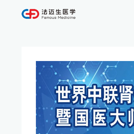
跳
至
内
容
Post
navigation