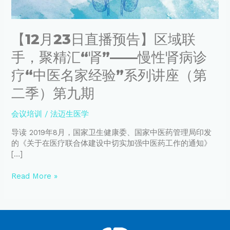
域
联
手，
【12月23日直播预告】区域联
聚
精
手，聚精汇“肾”——慢性肾病诊
汇
“肾”
疗“中医名家经验”系列讲座（第
——
二季）第九期
慢
性
肾
会议培训
/
法迈生医学
病
导读 2019年8月，国家卫生健康委、国家中医药管理局印发
诊
的《关于在医疗联合体建设中切实加强中医药工作的通知》
疗
[…]
“中
医
Read More »
名
家
经
验”
系