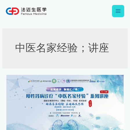
跳
Main
至
内
Men
容
中医名家经验；讲座
【12
月
23
日
直
播
预
告】
区