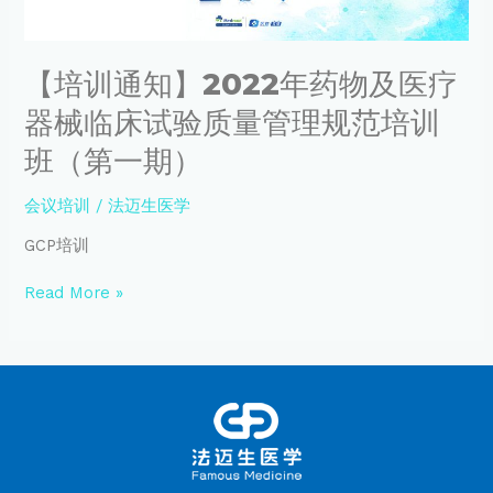
医
疗
器
【培训通知】2022年药物及医疗
械
临
器械临床试验质量管理规范培训
床
试
班（第一期）
验
质
会议培训
/
法迈生医学
量
管
GCP培训
理
规
Read More »
范
培
训
班
（第
一
期）