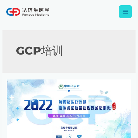
跳
Main
至
内
Men
容
GCP培训
【培
训
通
知】
2022
年
药
物
及