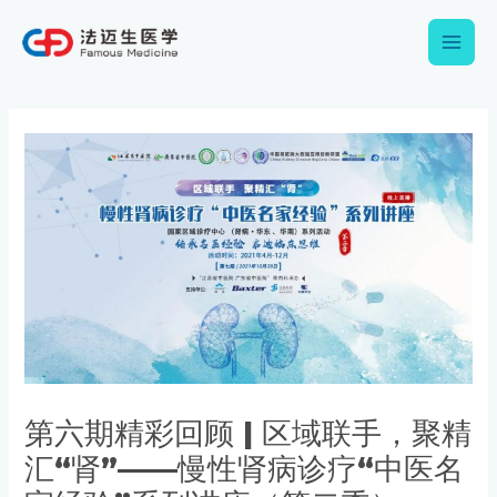
跳
Main
至
内
Men
容
Post
navigation
第六期精彩回顾 | 区域联手，聚精
汇“肾”——慢性肾病诊疗“中医名