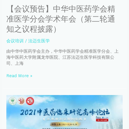
专
精
【会议预告】中华中医药学会精
业
准
委
医
准医学分会学术年会（第二轮通
员
学
会
分
知之议程披露）
2021
会
年
学
会议培训
/
法迈生医学
学
术
术
年
由中华中医药学会主办，中华中医药学会精准医学分会、上
交
会
海中医药大学附属龙华医院、江苏法迈生医学科技有限公
流
（第
司、上海
会
二
轮
Read More »
通
知
之
【会
议
议
程
预
披
告】
露）
2021
中