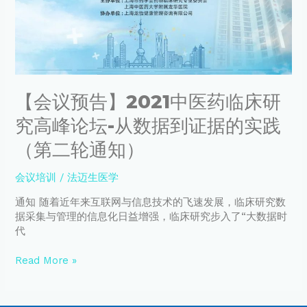
医
药
临
床
研
究
【会议预告】2021中医药临床研
高
峰
究高峰论坛-从数据到证据的实践
论
坛-
（第二轮通知）
从
数
会议培训
/
法迈生医学
据
到
通知 随着近年来互联网与信息技术的飞速发展，临床研究数
证
据采集与管理的信息化日益增强，临床研究步入了“大数据时
据
代
的
实
Read More »
践
（第
二