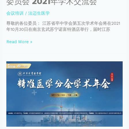
委员会 2021年学术交流会
家
江
级
苏
会议培训
/
法迈生医学
继
省
续
卒
尊敬的各位委员： 江苏省卒中学会第五次学术年会将在2021
教
中
年10月30日在南京玄武苏宁诺富特酒店举行，届时江苏
育
学
学
会
Read More »
习
预
班
防
与
控
【会
制
议
专
预
业
告】
委
中
员
华
会
中
·
医
大
药
数
学
据
会