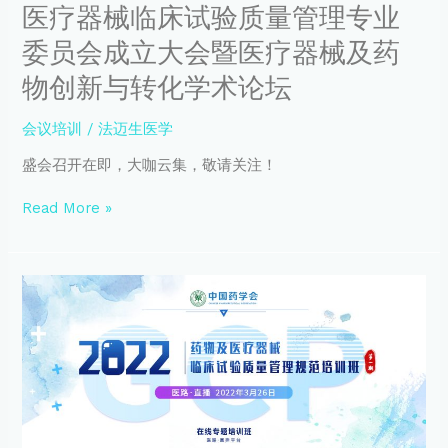
量
医疗器械临床试验质量管理专业
管
委员会成立大会暨医疗器械及药
理
专
物创新与转化学术论坛
业
委
会议培训
/
法迈生医学
员
会
盛会召开在即，大咖云集，敬请关注！
成
立
Read More »
大
会
暨
医
【会
疗
议
器
通
械
知】
及
2022
药
年
物
药
创
物