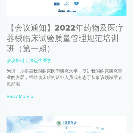
新
及
与
医
转
疗
化
器
学
【会议通知】2022年药物及医疗
械
术
临
器械临床试验质量管理规范培训
论
床
坛
试
班（第一期）
验
质
会议培训
/
法迈生医学
量
管
为进一步提高我国临床医学研究水平，促进我国临床研究事
理
业的发展，帮助临床研究从业人员或有志于从事该领域学者
规
更好地
范
培
Read More »
训
班
（第
【直
一
播
期）
预