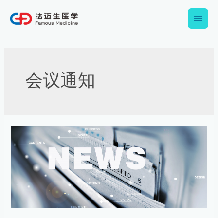
跳
Main
至
内
Men
容
会议通知
医
疗
器
械
临
床
试
验
质