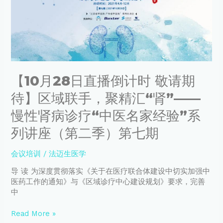
创
播
新
倒
应
计
用
时
研
敬
究
请
学
期
习
【10月28日直播倒计时 敬请期
待】
班
区
待】区域联手，聚精汇“肾”——
中
域
医
联
慢性肾病诊疗“中医名家经验”系
院
手，
血
列讲座（第二季）第七期
聚
液
精
净
汇
会议培训
/
法迈生医学
化
“肾”
规
导 读 为深度贯彻落实《关于在医疗联合体建设中切实加强中
——
范
医药工作的通知》与《区域诊疗中心建设规划》要求，完善
慢
化
中
性
管
肾
理
Read More »
病
培