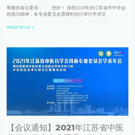
会
2021
尊敬的各位委员： 您好！ 按照2021年的江苏省卒中学会
年
的指示精神，各专业委员会需择时自行举行学术交
学
术
Read More »
交
流
会
【会
议
通
知】
2021
年
江
苏
省
中
医
药
【会议通知】2021年江苏省中医
学
会