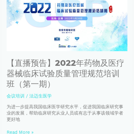
告】
2022
年
药
物
及
医
疗
器
【直播预告】2022年药物及医疗
械
临
器械临床试验质量管理规范培训
床
试
班（第一期）
验
质
会议培训
/
法迈生医学
量
管
为进一步提高我国临床医学研究水平，促进我国临床研究事
理
业的发展，帮助临床研究从业人员或有志于从事该领域学者
规
更好地
范
培
Read More »