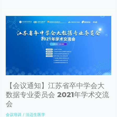
训
班
（第
【会
一
议
期）
通
知】
江
苏
省
卒
中
学
会
大
【会议通知】江苏省卒中学会大
数
据
数据专业委员会 2021年学术交流
专
业
会
委
员
会议培训
/
法迈生医学