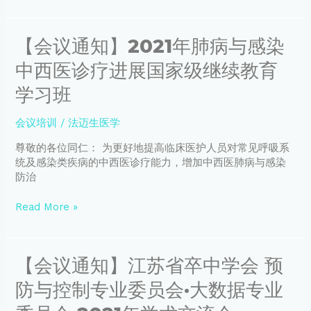
诊
训
疗
班
“中
【会
【会议通知】2021年肺病与感染
医
议
名
中西医诊疗进展国家级继续教育
通
家
知】
学习班
经
2021
验”
年
系
会议培训
/
法迈生医学
肺
列
病
尊敬的各位同仁： 为更好地提高临床医护人员对常见呼吸系
讲
与
统及感染类疾病的中西医诊疗能力，增加中西医肺病与感染
座
感
防治
（第
染
二
中
季）
Read More »
西
第
医
七
诊
期
疗
【会
【会议通知】江苏省卒中学会 预
进
议
防与控制专业委员会·大数据专业
展
通
国
知】