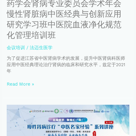
药学会肾病专业委员会学术年会
肾
病
慢性肾脏病中医经典与创新应用
专
研究学习班中医院血液净化规范
业
委
化管理培训班
员
会
会议培训
/
法迈生医学
学
术
为了促进江苏省中医肾病学术的发展，提升中医肾病科医师
年
应用中医经典理论治疗肾病的临床和研究水平，兹定于2021
会
年
慢
性
Read More »
肾
脏
病
中
【10
医
月
经
28
典
日
与
直