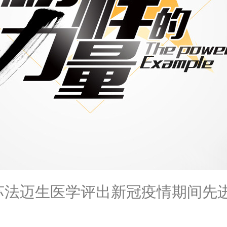
江苏法迈生医学评出新冠疫情期间先