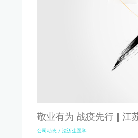
苏
法
迈
生
医
学
评
出
新
冠
疫
情
期
间
先
进
敬业有为 战疫先行 | 
标
兵
公司动态
/
法迈生医学