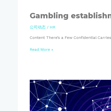
Gambling
Gambling establish
establishment
Terrain
公司动态
/
HR
Incentive
You
Content There’s a Few Confidential Carrie
should
Review
Read More »
News
【6
周
年
庆】
捷