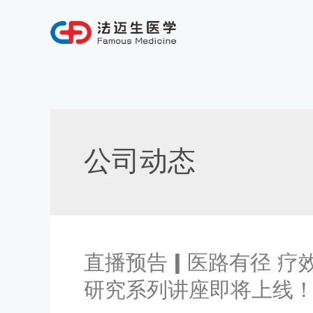
跳
至
内
容
Post
pagination
公司动态
直
直播预告 | 医路有径 
播
研究系列讲座即将上线
预
告