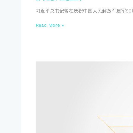
将
爱
上
国
习近平总书记曾在庆祝中国人民解放军建军9
线！
主
义
Read More »
教
育
基
地
敬
业
有
为
战
疫
先
行
|
江