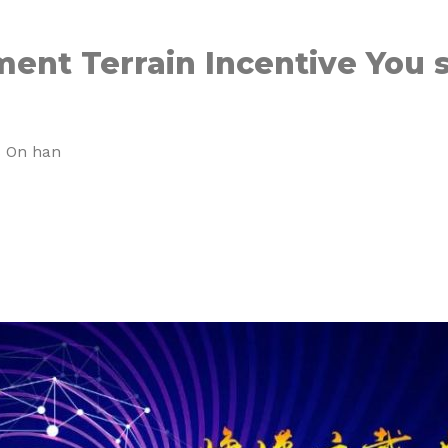
ment Terrain Incentive You
s On han