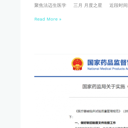
聚焦法迈生医学 三月 月度之星 近段时间
Read More »
《医
疗
器
械
临
床
试
验
质
量
管