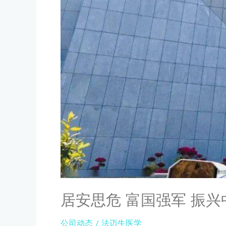
兴
大
中
数
华
据
|
应
法
用
迈
创
生
新
医
联
学
盟
党
循
支
证
部
研
走
究
进
系
南
列
京
讲
国
居安思危 富国强军 振
座
防
即
园
公司动态
/
法迈生医学